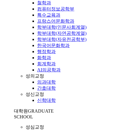
철학과
컴퓨터정보공학부
특수교육과
프랑스어문화학과
학부대학(인문사회계열)
학부대학(자연공학계열)
학부대학(자유전공학부)
한국어문화학과
행정학과
화학과
회계학과
AI의공학과
성의교정
의과대학
간호대학
성신교정
신학대학
대학원
GRADUATE
SCHOOL
성심교정