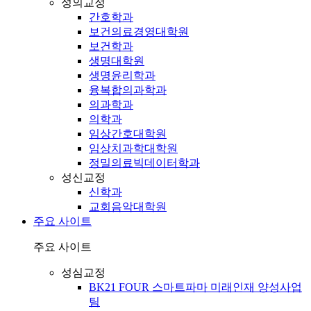
성의교정
간호학과
보건의료경영대학원
보건학과
생명대학원
생명윤리학과
융복합의과학과
의과학과
의학과
임상간호대학원
임상치과학대학원
정밀의료빅데이터학과
성신교정
신학과
교회음악대학원
주요 사이트
주요 사이트
성심교정
BK21 FOUR 스마트파마 미래인재 양성사업
팀