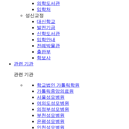
의학도서관
입학처
성신교정
대신학교
발전기금
신학도서관
입학안내
전례박물관
출판부
학보사
관련 기관
관련 기관
학교법인 가톨릭학원
가톨릭중앙의료원
서울성모병원
여의도성모병원
의정부성모병원
부천성모병원
은평성모병원
인천성모병원