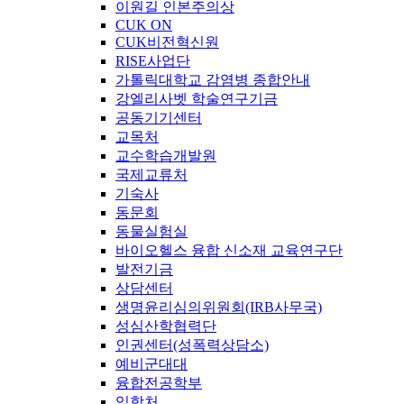
이원길 인본주의상
CUK ON
CUK비전혁신원
RISE사업단
가톨릭대학교 감염병 종합안내
강엘리사벳 학술연구기금
공동기기센터
교목처
교수학습개발원
국제교류처
기숙사
동문회
동물실험실
바이오헬스 융합 신소재 교육연구단
발전기금
상담센터
생명윤리심의위원회(IRB사무국)
성심산학협력단
인권센터(성폭력상담소)
예비군대대
융합전공학부
입학처