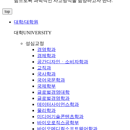
함으로써 과학적인 사고방식을 함양하고자 한다.
top
대학/대학원
대학
UNIVERSITY
성심교정
경영학과
경제학과
공간디자인ㆍ소비자학과
교직과
국사학과
국어국문학과
국제학부
글로벌경영대학
글로벌경영학과
데이터사이언스학과
물리학과
미디어기술콘텐츠학과
바이오로직스공학부
바이오메디컬소프트웨어학과