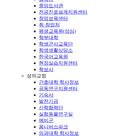
중앙도서관
전공진로설계지원센터
창업보육센터
취·창업처
평생교육원(성심)
학부대학
학생군사교육단
학생생활상담소
한국어교육원
현장실습지원센터
학보사
성의교정
간호대학 학사정보
공동연구지원센터
기숙사
발전기금
산학협력단
실험동물연구실
예비군
옴니버스파크
의과대학 학사정보