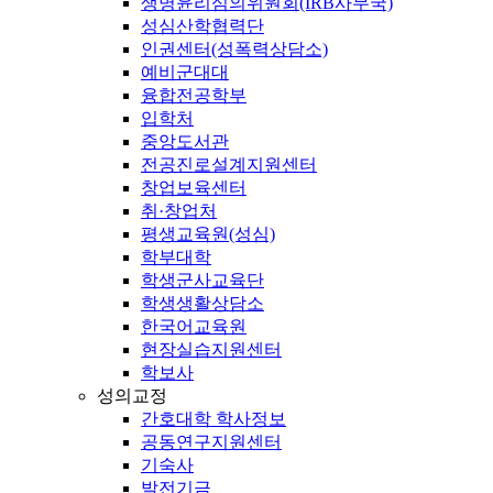
생명윤리심의위원회(IRB사무국)
성심산학협력단
인권센터(성폭력상담소)
예비군대대
융합전공학부
입학처
중앙도서관
전공진로설계지원센터
창업보육센터
취·창업처
평생교육원(성심)
학부대학
학생군사교육단
학생생활상담소
한국어교육원
현장실습지원센터
학보사
성의교정
간호대학 학사정보
공동연구지원센터
기숙사
발전기금