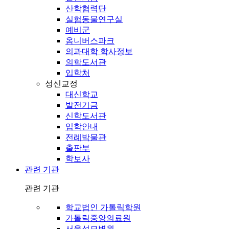
산학협력단
실험동물연구실
예비군
옴니버스파크
의과대학 학사정보
의학도서관
입학처
성신교정
대신학교
발전기금
신학도서관
입학안내
전례박물관
출판부
학보사
관련 기관
관련 기관
학교법인 가톨릭학원
가톨릭중앙의료원
서울성모병원