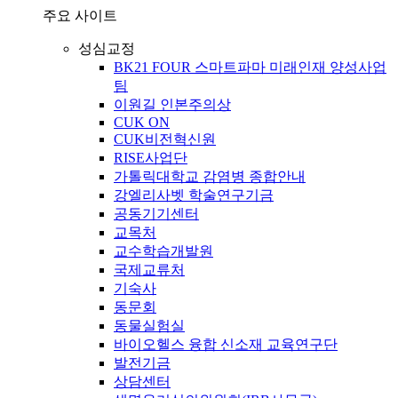
주요 사이트
성심교정
BK21 FOUR 스마트파마 미래인재 양성사업
팀
이원길 인본주의상
CUK ON
CUK비전혁신원
RISE사업단
가톨릭대학교 감염병 종합안내
강엘리사벳 학술연구기금
공동기기센터
교목처
교수학습개발원
국제교류처
기숙사
동문회
동물실험실
바이오헬스 융합 신소재 교육연구단
발전기금
상담센터