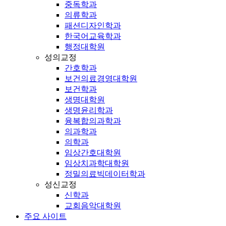
중독학과
의류학과
패션디자인학과
한국어교육학과
행정대학원
성의교정
간호학과
보건의료경영대학원
보건학과
생명대학원
생명윤리학과
융복합의과학과
의과학과
의학과
임상간호대학원
임상치과학대학원
정밀의료빅데이터학과
성신교정
신학과
교회음악대학원
주요 사이트