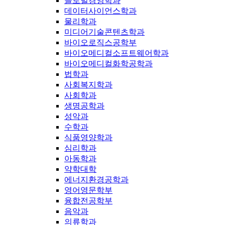
글로벌경영학과
데이터사이언스학과
물리학과
미디어기술콘텐츠학과
바이오로직스공학부
바이오메디컬소프트웨어학과
바이오메디컬화학공학과
법학과
사회복지학과
사회학과
생명공학과
성악과
수학과
식품영양학과
심리학과
아동학과
약학대학
에너지환경공학과
영어영문학부
융합전공학부
음악과
의류학과